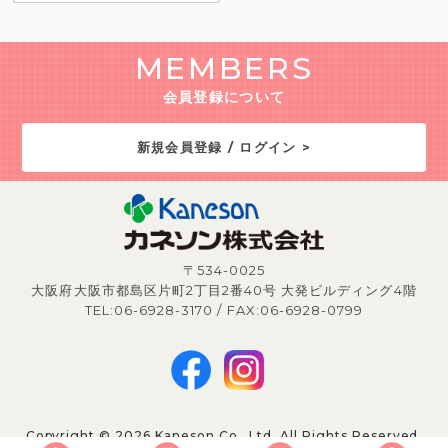
MEMBERS
会員登録について
新規会員登録 / ログイン >
〒534-0025
大阪府大阪市都島区片町2丁目2番40号 大発ビルディング4階
TEL:06-6928-3170 / FAX:06-6928-0799
Copyright ©
2026 Kaneson Co., Ltd. All Rights Reserved.