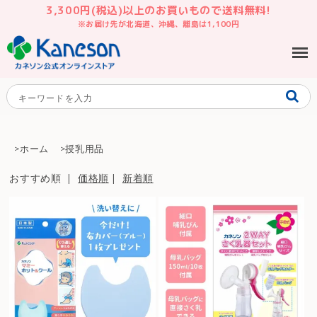
3,300円(税込)以上のお買いもので送料無料!
※お届け先が北海道、沖縄、離島は1,100円
>ホーム
>授乳用品
おすすめ順 |
価格順
|
新着順