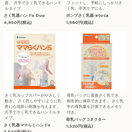
器。 片手でさく乳できるハンド
フィットし、手軽にしっかりさ
ルタイプ
く乳。卒乳ケアにも。
さく乳器ハンドα Duo
ポンプさく乳器 etoca
4,950円(税込)
1,980円(税込)
さく乳カップカバーがやさしく
母乳バッグに直接さく乳でき、
動き、 さく乳しやすいように乳
衛生的に保存できます。 さく乳
房に心地良い刺激を与えます。
中の母乳量を計測できるメモリ
片手でさく乳できるハンドルタ
付き。
イプ。
母乳バッグコネクター
さく乳器ママらくハンドα
1,320円(税込)
3,520円(税込)